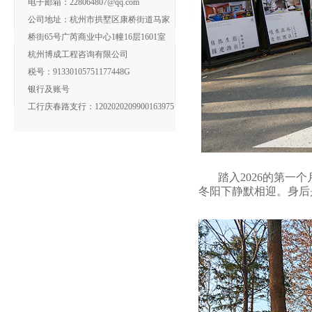
电子邮箱：228064807@qq.com
公司地址：杭州市拱墅区康桥街道马家
桥街65号广芮商业中心1幢16层1601室
杭州博成工程咨询有限公司
税号：91330105751177448G
银行及账号
工行庆春路支行：1202020209900163975
踏入2026的第一个
冬阳下静默相迎。身后