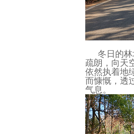
冬日的林场
疏朗，向天
依然执着地
而慷慨，透
气息。