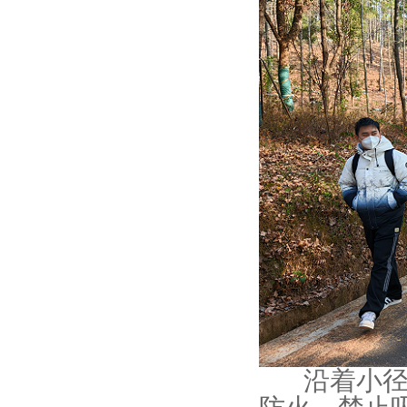
沿着小径漫