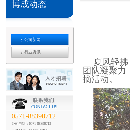
博成动态
公司新闻
行业资讯
夏风轻拂
团队凝聚力
摘活动。
0571-88390712
公司电话：0571-88390712