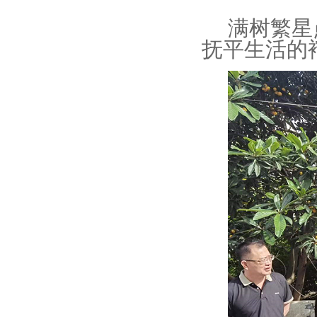
满树繁星
抚平生活的