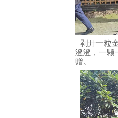
剥开一粒
澄澄，一颗
赠。