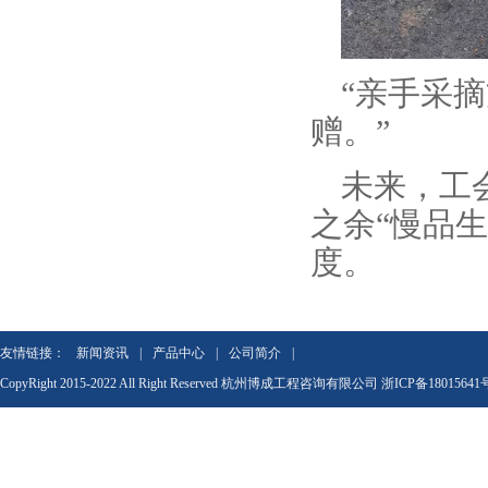
“亲手采
赠。”
未来，工
之余
“慢品
度。
友情链接：
新闻资讯
|
产品中心
|
公司简介
|
CopyRight 2015-2022 All Right Reserved 杭州博成工程咨询有限公司
浙ICP备18015641