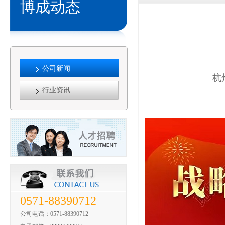
博成动态
公司新闻
杭
行业资讯
0571-88390712
公司电话：0571-88390712