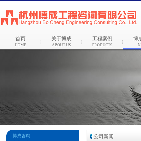
首页
关于博成
工程案例
博
HOME
ABOUT US
PRODUCTS
N
博成咨询
公司新闻